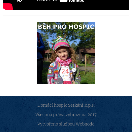
Domácí hospic Setkání,o.p.s.
Všechna práva vyhrazena 2017
Vytvořeno službou
Webnode