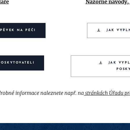
áře
Názorné návody, 
SPĚVEK NA PÉČI
JAK VYPL
POSKYTOVATELI
JAK VYP
POSK
robné informace naleznete např. na
stránkách Úřadu pr