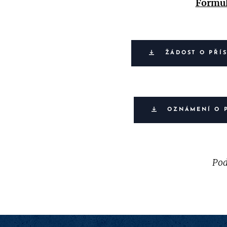
Formul
ŽÁDOST O PŘÍ
OZNÁMENÍ O 
Pod