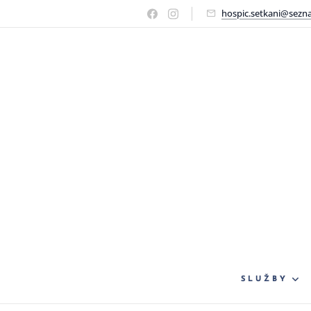
hospic.setkani@sezn
SLUŽBY