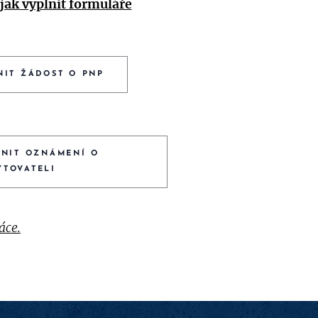
jak vyplnit
formuláře
NIT ŽÁDOST O PNP
LNIT OZNÁMENÍ O
YTOVATELI
áce.