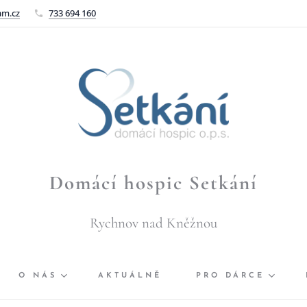
am.cz
733 694 160
Domácí hospic Setkání
Rychnov nad Kněžnou
O NÁS
AKTUÁLNĚ
PRO DÁRCE