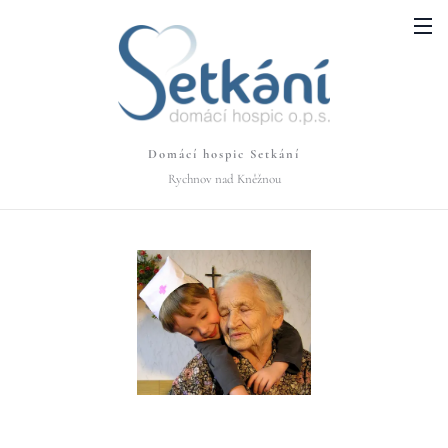
Domácí hospic Setkání
Rychnov nad Kněžnou