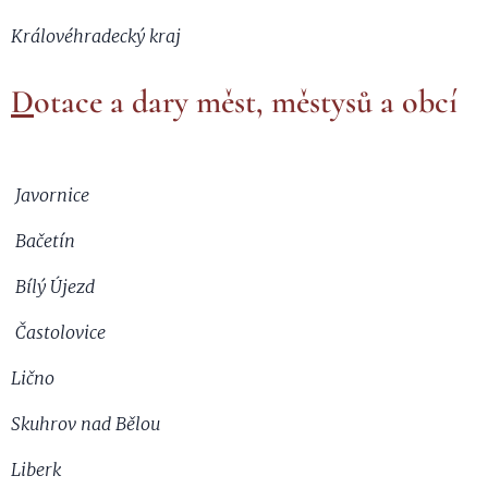
Královéhradecký kraj
D
otace a dary měst, městysů a obcí
Javornice
Bačetín
Bílý Újezd
Častolovice
Lično
Skuhrov nad Bělou
Liberk