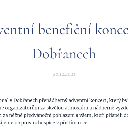
entní benefiční konce
Dobřanech
20.12.2021
konal v Dobřanech přenádherný adventní koncert, který by
me organizátorům za skvělou atmosféru a nádherně vyzd
a něžné předvánoční pohlazení a všem, kteří přispěli d
žijeme na provoz hospice v příštím roce.