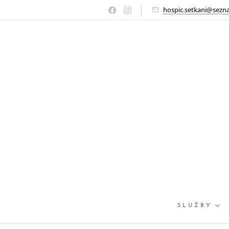
hospic.setkani@sezn
SLUŽBY