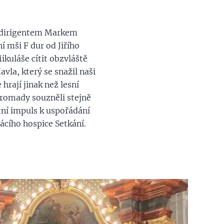
s dirigentem Markem
 mši F dur od Jiřího
kuláše cítit obzvláště
vla, který se snažil naši
hrají jinak než lesní
romady souzněli stejně
otní impuls k uspořádání
ácího hospice Setkání.