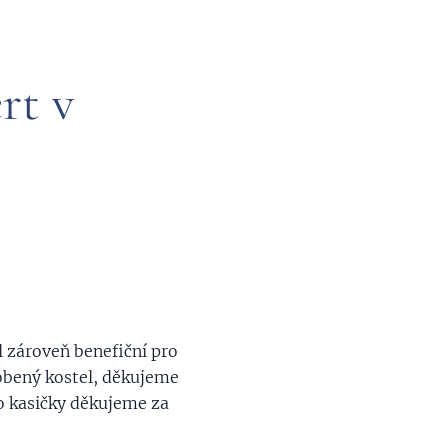
rt v
l zároveň benefiční pro
obený kostel, děkujeme
o kasičky děkujeme za