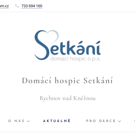
am.cz
733 694 160
Domácí hospic Setkání
Rychnov nad Kněžnou
O NÁS
AKTUÁLNĚ
PRO DÁRCE