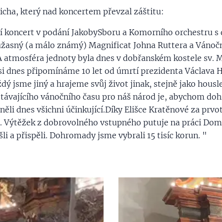
icha, který nad koncertem převzal záštitu:
ní koncert v podání JakobySboru a Komorního orchestru 
úžasný (a málo známý) Magnificat Johna Ruttera a Vánoční
A atmosféra jednoty byla dnes v dobřanském kostele sv. Mi
 si dnes připomínáme 10 let od úmrtí prezidenta Václava Ha
ý jsme jiný a hrajeme svůj život jinak, stejně jako housle 
ávajícího vánočního času pro náš národ je, abychom doh
něli dnes všichni účinkující.Díky Elišce Kratěnové za prv
i. Výtěžek z dobrovolného vstupného putuje na práci Dom
li a přispěli. Dohromady jsme vybrali 15 tisíc korun. "