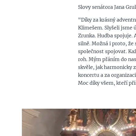
Slovy senátora Jana Grul
"Díky za krásný advent
Klimešem. Slyšeli jsme 
Zrunka. Hudba spojuje. 
silně. Možná i proto, že
společnost spojovat. Každ
roh. Mým přáním do nast
skvěle, jak harmonicky z
koncertu a za organizac
Moc díky všem, kteří přiš