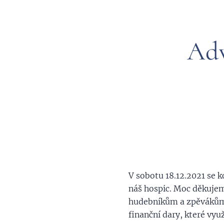
Adv
V sobotu 18.12.2021 se 
náš hospic. Moc děkuje
hudebníkům a zpěvákům z
finanční dary, které vyu