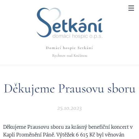
Domácí hospic Setkání
Rychnov nad Kněžnou
Děkujeme Prausovu sboru
25.10.2023
Děkujeme Prausovu sboru za krásný benefiční koncert v
Kapli Proměnění Páně. Výtěžek 6 615 Kč byl věnován