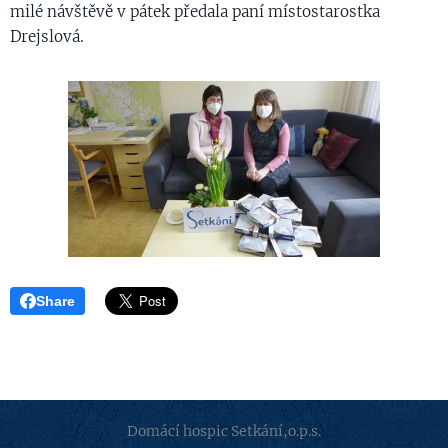
milé návštěvě v pátek předala paní místostarostka
Drejslová.
Share
Domácí hospic Setkání,o.p.s.