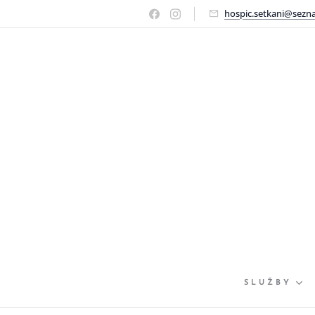
hospic.setkani@sezn
SLUŽBY