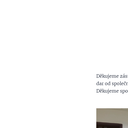
Děkujeme zást
dar od společn
Děkujeme spol