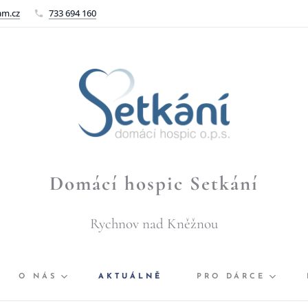
am.cz
733 694 160
Domácí hospic Setkání
Rychnov nad Kněžnou
O NÁS
AKTUÁLNĚ
PRO DÁRCE