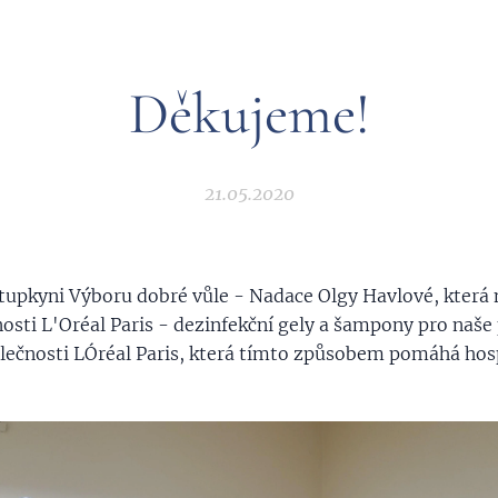
Děkujeme!
21.05.2020
upkyni Výboru dobré vůle - Nadace Olgy Havlové, která 
osti L'Oréal Paris - dezinfekční gely a šampony pro naše
ečnosti LÓréal Paris, která tímto způsobem pomáhá hos