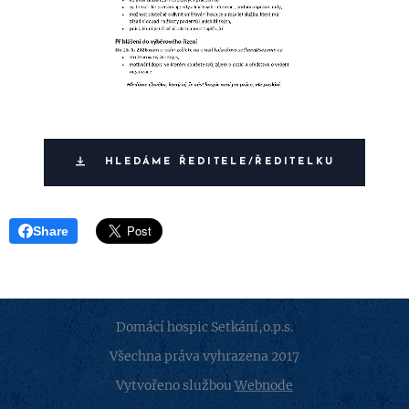
HLEDÁME ŘEDITELE/ŘEDITELKU
Share
Domácí hospic Setkání,o.p.s.
Všechna práva vyhrazena 2017
Vytvořeno službou
Webnode