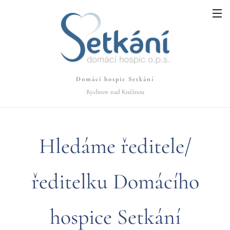
Domácí hospic Setkání
Rychnov nad Kněžnou
Hledáme ředitele/
ředitelku Domácího
hospice Setkání