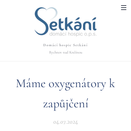
Domácí hospic Setkání
Rychnov nad Kněžnou
Máme oxygenátory k
zapůjčení
04.07.2024