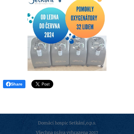
Share
Domácí hospic Setkání,o.p.s.
Všechna práva vyhrazena 2017