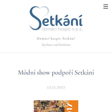
Domácí hospic Setkání
Rychnov nad Kněžnou
Módní show podpoří Setkání
12.11.2017