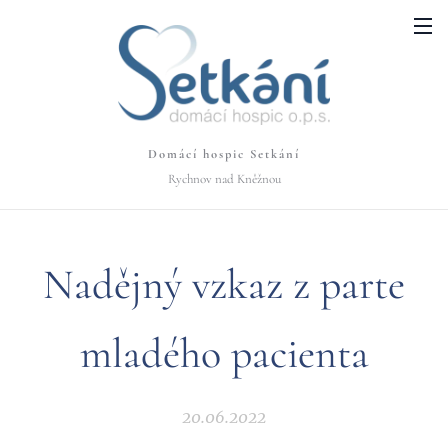
Domácí hospic Setkání
Rychnov nad Kněžnou
Nadějný vzkaz z parte
mladého pacienta
20.06.2022