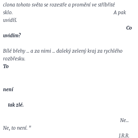
clona tohoto světa
se rozestře a promění ve stříbřité
sklo.
A pak
uvidíš.
Co
uvidím?
Bílé břehy ... a za nimi ... daleký zelený kraj
za rychlého
rozbřesku.
To
není
tak zlé.
Ne...
Ne, to není. "
J.R.R.