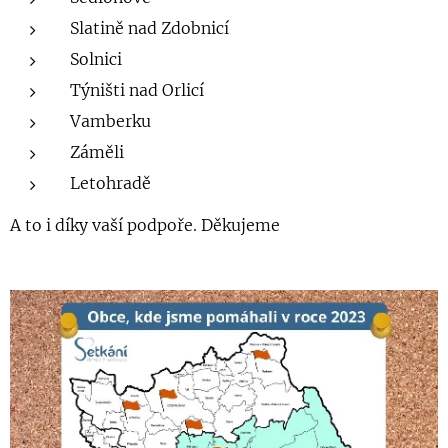
Slatině nad Zdobnicí
Solnici
Týništi nad Orlicí
Vamberku
Záměli
Letohradě
A to i díky vaší podpoře. Děkujeme ♥