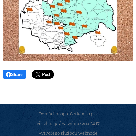
Share
Domácí hospic Setkání,o.p.s.
Všechna práva vyhrazena 2017
Vytvořeno službou
Webnode