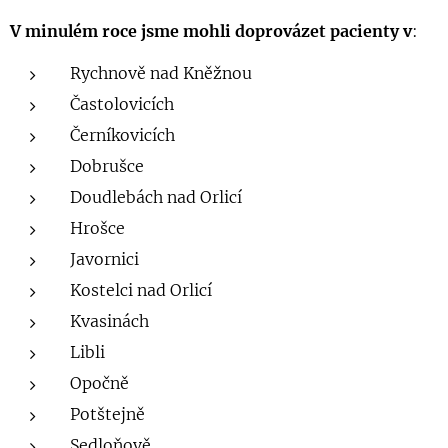
V minulém roce jsme mohli doprovázet pacienty v
:
Rychnově nad Kněžnou
Častolovicích
Černíkovicích
Dobrušce
Doudlebách nad Orlicí
Hrošce
Javornici
Kostelci nad Orlicí
Kvasinách
Libli
Opočně
Potštejně
Sedloňově