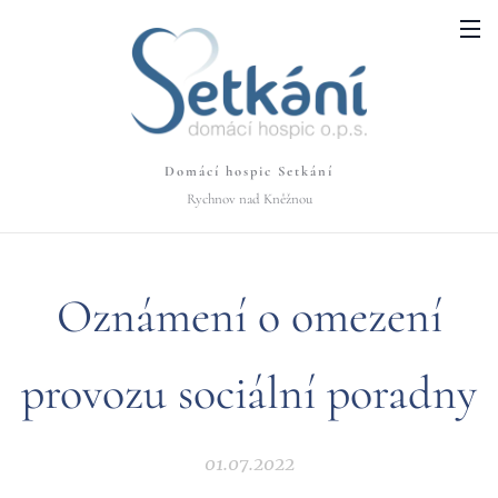
Domácí hospic Setkání
Rychnov nad Kněžnou
Oznámení o omezení
provozu sociální poradny
01.07.2022