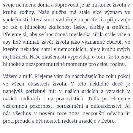
svoje nemocné doma a doprovodit je až na konec života v
kruhu rodiny. Naše služba má stále více význam ve
společnosti, která smrt vytlačuje na periferii a připravuje
se tak o hlubokou zkušenost lásky, služby a smíření.
Přejeme si, aby se hospicová myšlenka šířila stále více a
aby lidé vnímali závěr života jako významné období, ve
kterém nebudou sami v nemocnicích, ale v kruhu svých
nejbližších. Naše zkušenosti vypovídají o tom, že to jsou
hluboké a nezapomenutelné momenty pro celou rodinu.
Vážení a milí. Přejeme vám do nadcházejícího roku pokoj
ve všech oblastech života. V této neklidné době je
nanejvýš potřebný mír v našich srdcích a vztazích v
našich rodinách i na pracovištích. Tolik potřebujeme
vzájemnou pozornost, porozumění a milosrdenství. Ať
nás všechny v novém roce 2024 neopouští odvaha jít
proti proudu a být nositeli radosti a naděje v Dobro.