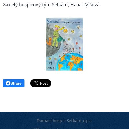
Za celý hospicový tým Setkání, Hana Tylšová
Share
Domácí hospic Setkání,o.p.s.