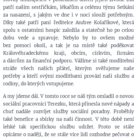
patří našim sestřičkám, lékařům a celému týmu Setkání
za nasazení, s jakým ve dne i v noci slouží potřebným.
Díky také patří paní ředitelce Andree Kolaříkové, která
spolu s ostatními hospic založila a statečně ho po celou
dobu vede a spravuje. Nebylo by to ovšem možné
bez pomoci okolí, a tak je na místě také poděkovat
Královéhradeckému kraji, obcím, církvím, firmám
a dárcům za finanční podporu. Vážíme si také modlitební
stráže všech našich přátel, kterým svěřujeme naše
potřeby a kteří svými modlitbami provází naši službu a
rodiny, do kterých vstupujeme.
A my jdeme dál. V tomto roce se náš tým omladil o novou
sociální pracovnici Terezku, která přinesla nové nápady a
chuť nadále rozvíjet služby sociální poradny. Proběhly
také benefice a sbírky na naši činnost. V této době není
lehké tak specifickou službu udržet. Proto se stále
opíráme o naději, že se stále více lidí rozhodne pečovat o