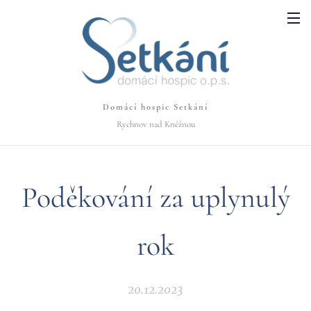
Domácí hospic Setkání
Rychnov nad Kněžnou
Poděkování za uplynulý
rok
20.12.2023