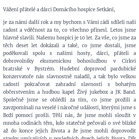
Vážení přátelé a dárci Domácího hospice Setkání,
je za námi další rok a my bychom s Vámi rádi sdíleli naši
radost a vděčnost za to, co všechno přinesl. Letos jsme
hlavně slavili. Našemu hospici je 10 let. Za vše, co jsme za
těch deset let dokázali a také, co jsme dostali, jsme
poděkovali spolu s našimi hosty, dárci, přáteli a
dobrovolníky ekumenickou bohoslužbou v Církvi
bratrské v Bystrém. Hudební doprovod pardubické
konzervatoře nás slavnostně naladil, a tak bylo velkou
radostí pokračovat zahradní slavností s bohatým
občerstvením a hudbou kapel Živý jukebox a JK Band.
Společně jsme se ohlédli za tím, co jsme prožili a
zavzpomínali na veselé i náročné události, kterými jsme s
Boží pomocí prošli. Těší nás, že jsme mohli sloužit v
mnoha rodinách těm, kdo statečně pečovali o své blízké
až do konce jejich života a že jsme mohli doprovodit
stovky umírajících v posledních dnech jejich života. Dík