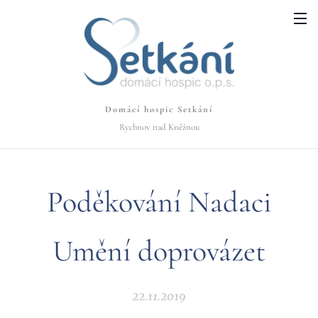
Domácí hospic Setkání
Rychnov nad Kněžnou
Poděkování Nadaci
Umění doprovázet
22.11.2019