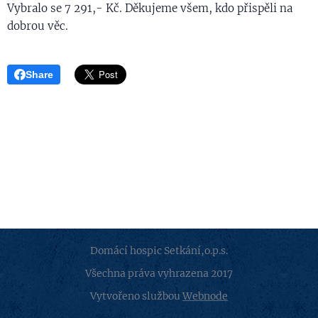
Vybralo se 7 291,- Kč. Děkujeme všem, kdo přispěli na
dobrou věc.
Share
Domácí hospic Setkání,o.p.s.
Všechna práva vyhrazena 2017
Vytvořeno službou
Webnode