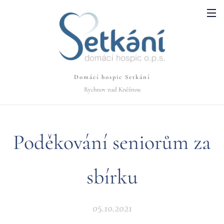
Domácí hospic Setkání
Rychnov nad Kněžnou
Poděkování seniorům za
sbírku
05.10.2021