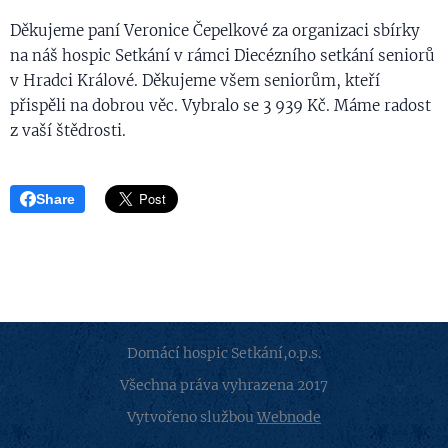
Děkujeme paní Veronice Čepelkové za organizaci sbírky
na náš hospic Setkání v rámci Diecézního setkání seniorů
v Hradci Králové. Děkujeme všem seniorům, kteří
přispěli na dobrou věc. Vybralo se 3 939 Kč. Máme radost
z vaší štědrosti.
Share
Domácí hospic Setkání,o.p.s.
Všechna práva vyhrazena 2017
Vytvořeno službou
Webnode