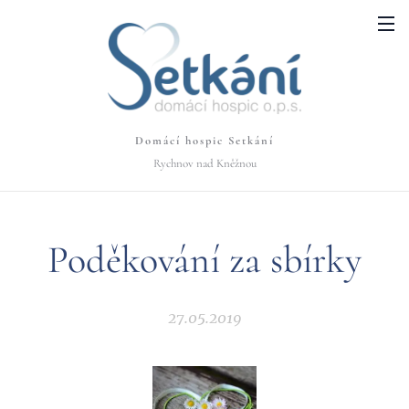
Domácí hospic Setkání
Rychnov nad Kněžnou
Poděkování za sbírky
27.05.2019