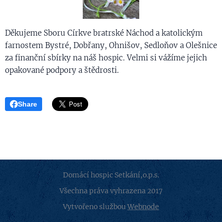
Děkujeme Sboru Církve bratrské Náchod a katolickým
farnostem Bystré, Dobřany, Ohnišov, Sedloňov a Olešnice
za finanční sbírky na náš hospic. Velmi si vážíme jejich
opakované podpory a štědrosti.
Share
Domácí hospic Setkání,o.p.s.
Všechna práva vyhrazena 2017
Vytvořeno službou
Webnode