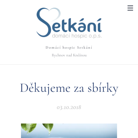
Domácí hospic Setkání
Rychnov nad Kněžnou
Děkujeme za sbírky
03.10.2018