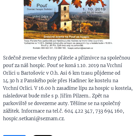
Srdečně zveme všechny přátele a příznivce na společnou
pouť za náš hospic. Pouť se koná 1.10. 2019 na Vrchní
Orlici u Bartošovic v O.h. Asi 6 km trasu půjdeme od
14.30 h z Panského pole přes Hadinec ke kostelu na
Vrchní Orlici. V 16.00 h zasadíme lípu za hospic u kostela,
následovat bude mše s p. Jiřím Pilzem.. Zpět na
parkoviště se dovezeme auty. Těšíme se na společný
zážitek. Informace na tel.č. 604 422 347, 733 694 160,
hospic.setkani@seznam.cz.