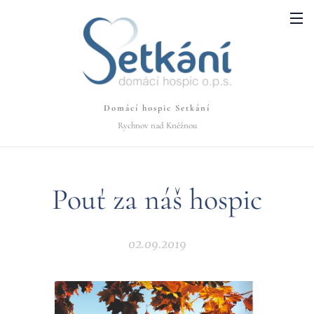
Domácí hospic Setkání
Rychnov nad Kněžnou
Pouť za náš hospic
02.09.2019