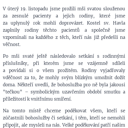
V úterý 19. listopadu jsme prožili mši svatou slouženou
za zesnulé pacienty a jejich rodiny, které jsme
za uplynulý rok mohli doprovázet. Kostel sv. Havla
zaplnily rodiny těchto pacientů a společně jsme
vzpomínali na každého z těch, kteří nás již předešli na
věčnost.
Po mši svaté ještě následovalo setkání s rodinnými
příslušníky, při kterém jsme se vzájemně sdíleli
a povídali si o všem prožitém. Rodiny vyjadřovaly
vděčnost za to, že mohly svým blízkým umožnit dožít
doma. Někteří uvedli, že bohoslužba pro ně byla jakousi
"tečkou" – symbolickým uzavřením období smutku a
příležitostí k vnitřnímu smíření.
Na tomto místě chceme poděkovat všem, kteří se
zúčastnili bohoslužby či setkání, i těm, kteří se nemohli
připojit, ale mysleli na nás. Velké poděkování patří našim