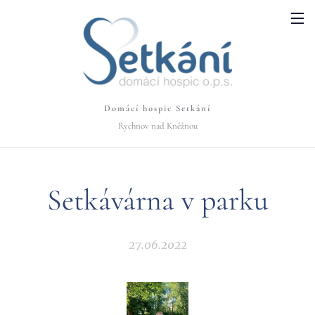
Domácí hospic Setkání
Rychnov nad Kněžnou
Setkávárna v parku
27.06.2022