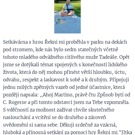
Setkávárna s hrou Řekni mi proběhla v parku na dekách
pod stromem, kde nás bylo sedm statečných včetně
tohoto mladého odvážného citlivého muže Tadeáše. Opět
jsme se dotýkali témat spojených s konečností lidského
života, která do něj mohou přinést větší hloubku, úctu,
odvahu, respekt a laskavost k sobě a k druhým. Připojuji
jednu milých zpětných vazeb od jedné účastnice, která
později napsala: ,,Ahoj Martino, právě čtu Způsob bytí od
C. Rogerse a při tomto odstavci jsem na Tebe vzpomněla.
S vděčností za možnost zažívat chvíle skutečného
naslouchání a vcítění se do druhého a zároveň
uvědomění si sama sebe. Děkuji srdečně za vzácná,
hluboká a přínosná setkání za pomoci hry Řekni mi."JItka