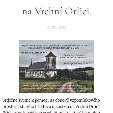
na Vrchní Orlici.
31.07.2019
Srdečně zveme k pomoci na obnově vzpomínkového
prostoru starého hřbitova u kostela na Vrchní Orlici.
Přidejte se k naší snaze oživit místo, které by mohlo