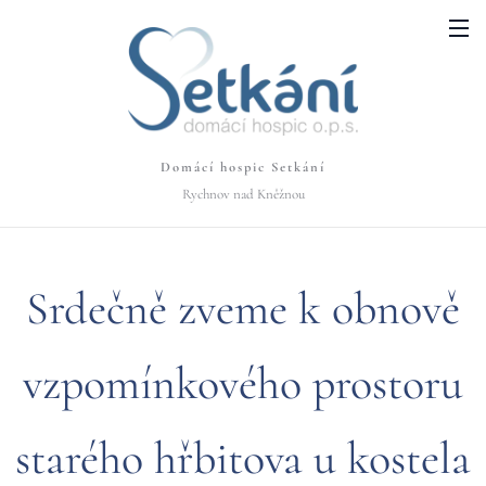
Domácí hospic Setkání
Rychnov nad Kněžnou
Srdečně zveme k obnově
vzpomínkového prostoru
starého hřbitova u kostela