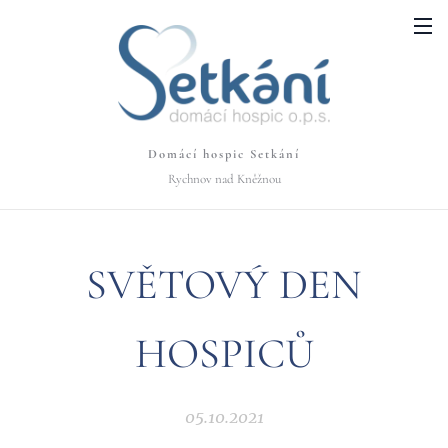
Domácí hospic Setkání
Rychnov nad Kněžnou
SVĚTOVÝ DEN
HOSPICŮ
05.10.2021