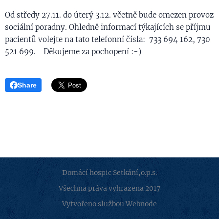
Od středy 27.11. do úterý 3.12. včetně bude omezen provoz
sociální poradny. Ohledně informací týkajících se příjmu
pacientů volejte na tato telefonní čísla: 733 694 162, 730
521 699. Děkujeme za pochopení :-)
Share
Domácí hospic Setkání,o.p.s.
Všechna práva vyhrazena 2017
Vytvořeno službou
Webnode