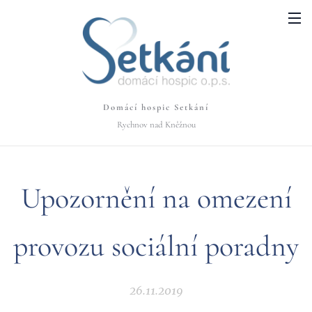
Domácí hospic Setkání
Rychnov nad Kněžnou
Upozornění na omezení
provozu sociální poradny
26.11.2019