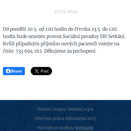
17.05.2019
Od pondělí 20.5. od 12ti hodin do čtvrtka 23.5. do 12ti
hodin bude omezen provoz Sociální poradny DH Setkání.
Kvůli případným příjmům nových pacientů volejte na
číslo: 733 694 162. Děkujeme za pochopení.
Share
Domácí hospic Setkání,o.p.s.
Všechna práva vyhrazena 2017
Vytvořeno službou
Webnode