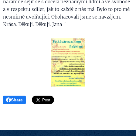
nárámné sejít se s docela neznámými lidmi a ve svobodě
a v respektu sdílet, jak to každý z nás má. Bylo to pro mě
nesmírně uvolňující. Obohacovali jsme se navzájem.
Krása. Děkuji. Děkuji. Jana "
Share