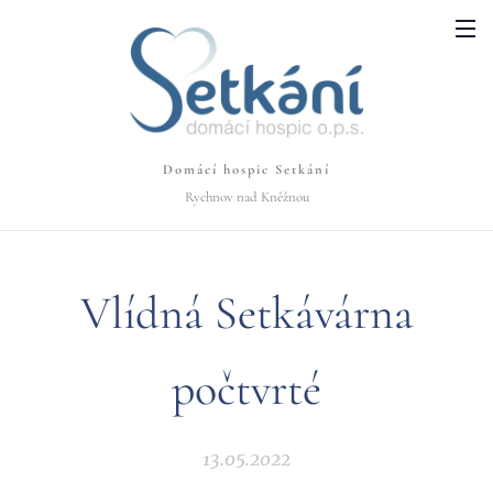
Domácí hospic Setkání
Rychnov nad Kněžnou
Vlídná Setkávárna
počtvrté
13.05.2022