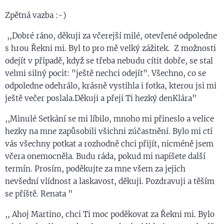
Zpětná vazba :-)
,,Dobré ráno, děkuji za včerejší milé, otevřené odpoledne
s hrou Řekni mi. Byl to pro mě velký zážitek. Z možnosti
odejít v případě, když se třeba nebudu cítit dobře, se stal
velmi silný pocit: "ještě nechci odejít". Všechno, co se
odpoledne odehrálo, krásně vystihla i fotka, kterou jsi mi
ještě večer poslala.Děkuji a přeji Ti hezký denKlára"
,,Minulé Setkání se mi líbilo, mnoho mi přineslo a velice
hezky na mne zapůsobili všichni zúčastnění. Bylo mi ctí
vás všechny potkat a rozhodně chci přijít, nicméně jsem
včera onemocněla. Budu ráda, pokud mi napíšete další
termín. Prosím, poděkujte za mne všem za jejich
nevšední vlídnost a laskavost, děkuji. Pozdravuji a těším
se příště. Renata "
,, Ahoj Martino, chci Ti moc poděkovat za Řekni mi. Bylo